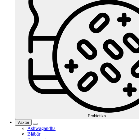
Probiotika
Växter
Ashwagandha
Blåbär