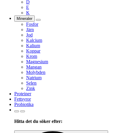
D
E
K
Mineraler
Fosfor
Järn
Jod
Kalcium
Kalium
Koppar
Krom
Magnesium
Mangan
Molybden
Natrium
Selen
Zink
Proteiner
Fettsyror
Probiotika
Hitta det du söker efter:
Search