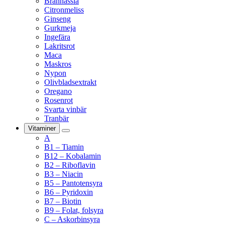
Brännässla
Citronmeliss
Ginseng
Gurkmeja
Ingefära
Lakritsrot
Maca
Maskros
Nypon
Olivbladsextrakt
Oregano
Rosenrot
Svarta vinbär
Tranbär
Vitaminer
A
B1 – Tiamin
B12 – Kobalamin
B2 – Riboflavin
B3 – Niacin
B5 – Pantotensyra
B6 – Pyridoxin
B7 – Biotin
B9 – Folat, folsyra
C – Askorbinsyra