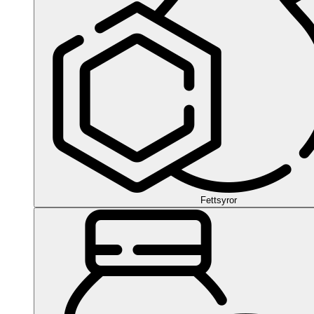
Fettsyror