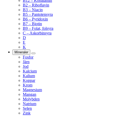
B12 – Kobalamin
B2 – Riboflavin
B3 – Niacin
B5 – Pantotensyra
B6 – Pyridoxin
B7 – Biotin
B9 – Folat, folsyra
C – Askorbinsyra
D
E
K
Mineraler
Fosfor
Järn
Jod
Kalcium
Kalium
Koppar
Krom
Magnesium
Mangan
Molybden
Natrium
Selen
Zink