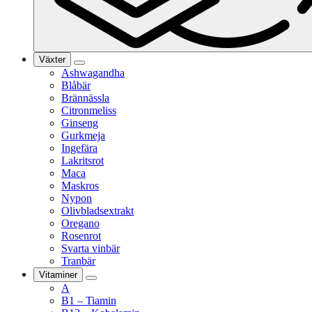
Växter
Ashwagandha
Blåbär
Brännässla
Citronmeliss
Ginseng
Gurkmeja
Ingefära
Lakritsrot
Maca
Maskros
Nypon
Olivbladsextrakt
Oregano
Rosenrot
Svarta vinbär
Tranbär
Vitaminer
A
B1 – Tiamin