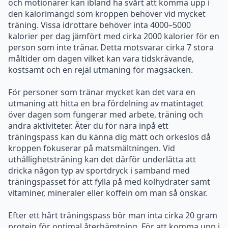
måltider om dagen vilket kan vara tidskrävande,
kostsamt och en rejäl utmaning för magsäcken.
För personer som tränar mycket kan det vara en
utmaning att hitta en bra fördelning av matintaget
över dagen som fungerar med arbete, träning och
andra aktiviteter. Äter du för nära inpå ett
träningspass kan du känna dig mätt och orkeslös då
kroppen fokuserar på matsmältningen. Vid
uthållighetsträning kan det därför underlätta att
dricka någon typ av sportdryck i samband med
träningspasset för att fylla på med kolhydrater samt
vitaminer, mineraler eller koffein om man så önskar.
Efter ett hårt träningspass bör man inta cirka 20 gram
protein för optimal återhämtning. För att komma upp i
denna proteinmängd kan man till exempel förbereda
en matlåda med två kokta ägg, 100 gram tonfisk eller
500 gram broccoli att ta med i väskan. Alternativt kan
man äta en kvarg, dricka sju deciliter mjölk eller äta två