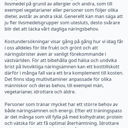
Kostundersökningar visar gång på gång hur vi idag får
i oss alldeles för lite frukt och grönt och att
näringsbrister även är vanligt förekommande i
västvärlden. För att bibehålla god hälsa och undvika
brist på livsviktiga näringsämnen kan ett kosttillskott
därför i många fall vara ett bra komplement till kosten.
Det finns idag multivitaminer anpassade för olika
människor och deras behov, till exempel män,
vegetarianer, idrottare och äldre.
Personer som tränar mycket har ett större behov av
både näringsämnen och energi. Efter ett träningspass
är det många som vill fylla på med kolhydrater, protein
och vätska för att få optimal återhämtning. Idrottare
och motionärer kan ibland ha svårt att komma upp i
den kalorimängd som kroppen behöver vid mycket
träning. Vissa idrottare behöver inta 4000–5000
kalorier per dag jämfört med cirka 2000 kalorier för en
person som inte tränar. Detta motsvarar cirka 7 stora