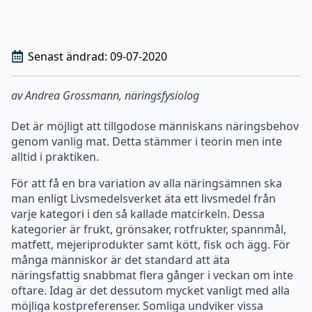
av Andrea Grossmann,
näringsfysiolog
Det är möjligt att tillgodose människans näringsbehov
genom vanlig mat. Detta stämmer i teorin men inte
alltid i praktiken.
För att få en bra variation av alla näringsämnen ska
man enligt Livsmedelsverket äta ett livsmedel från
varje kategori i den så kallade matcirkeln. Dessa
kategorier är frukt, grönsaker, rotfrukter, spannmål,
matfett, mejeriprodukter samt kött, fisk och ägg. För
många människor är det standard att äta
näringsfattig snabbmat flera gånger i veckan om inte
oftare. Idag är det dessutom mycket vanligt med alla
möjliga kostpreferenser. Somliga undviker vissa
livsmedel på grund av allergier och andra, som till
exempel vegetarianer eller personer som följer olika
dieter, avstår av andra skäl. Generellt kan man säga att
ju fler livsmedelsgrupper som utesluts, desto svårare
blir det att täcka vårt dagliga näringsbehov.