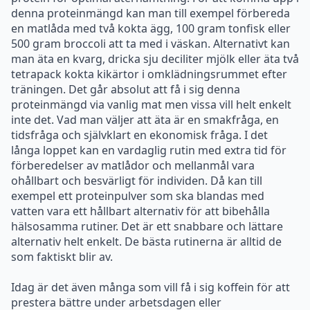
tetrapack kokta kikärtor i omklädningsrummet efter
träningen. Det går absolut att få i sig denna
proteinmängd via vanlig mat men vissa vill helt enkelt
inte det. Vad man väljer att äta är en smakfråga, en
tidsfråga och självklart en ekonomisk fråga. I det
långa loppet kan en vardaglig rutin med extra tid för
förberedelser av matlådor och mellanmål vara
ohållbart och besvärligt för individen. Då kan till
exempel ett proteinpulver som ska blandas med
vatten vara ett hållbart alternativ för att bibehålla
hälsosamma rutiner. Det är ett snabbare och lättare
alternativ helt enkelt. De bästa rutinerna är alltid de
som faktiskt blir av.
Idag är det även många som vill få i sig koffein för att
prestera bättre under arbetsdagen eller
träningspasset. Energidrycker, kaffe och te är en
smakfråga och vissa människor med känslig mage kan
uppleva obehag efter intag av dessa drycker. Då kan
det underlätta med koffein i tablettform för att
smidigt kunna tillgodose sitt behov i vardagen.