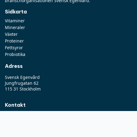
Sidkarta
Vitaminer
Mineraler
Växter
Proteiner
Fettsyror
Probiotika
Adress
Svensk Egenvård
Jungfrugatan 62
115 31 Stockholm
Kontakt
info@svenskegenvard.se
©Copyright 2024 Svensk Egenvård
Producerad av