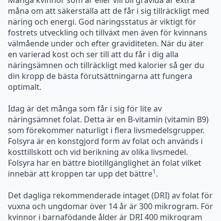
måna om att säkerställa att de får i sig tillräckligt med
näring och energi. God näringsstatus är viktigt för
fostrets utveckling och tillväxt men även för kvinnans
välmående under och efter graviditeten. När du äter
en varierad kost och ser till att du får i dig alla
näringsämnen och tillräckligt med kalorier så ger du
din kropp de bästa förutsättningarna att fungera
optimalt.
Idag är det många som får i sig för lite av
näringsämnet folat. Detta är en B-vitamin (vitamin B9)
som förekommer naturligt i flera livsmedelsgrupper.
Folsyra är en konstgjord form av folat och används i
kosttillskott och vid berikning av olika livsmedel.
Folsyra har en bättre biotillgänglighet än folat vilket
1
innebär att kroppen tar upp det bättre
.
Det dagliga rekommenderade intaget (DRI) av folat för
vuxna och ungdomar över 14 år är 300 mikrogram. För
kvinnor i barnafödande ålder är DRI 400 mikrogram
2
och för gravida och ammande är det 500 mikrogram
.