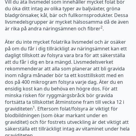
du öka ditt intag av olika typer av baljväxter, gröna
bladgrönsaker, kål, bär och fullkornsprodukter. Dessa
livsmedelsgrupper är mycket hälsosamma då de även
2
är rika på andra näringsämnen och fibrer
.
Äter du inte mycket folatrika livsmedel och är osäker
på om du får i dig tillräckligt av näringsämnet kan ett
dagligt tillskott av folsyra vara bra för att säkerställa
att du får i dig en bra mängd. Livsmedelsverket
rekommenderar att alla som planerar att bli gravida
inom några månader bör ta ett kosttillskott med en
dos på 400 mikrogram folsyra varje dag. Äter du en
ensidig kost kan du behöva en högre dos. För att
minska risken för ryggmärgsbråck bör gravida
fortsätta ta tillskottet åtminstone fram till vecka 12 i
1
graviditeten
. Eftersom folat/folsyra är viktigt för
blodbildningen (som ökar markant under en
graviditet) och för fostrets utveckling är det viktigt att
säkerställa ett tillräckligt intag av vitaminet under hela
graviditeten.