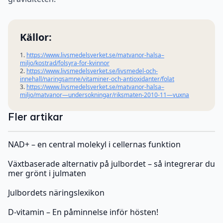
Källor:
1.
https://www.livsmedelsverket.se/matvanor-halsa–
miljo/kostrad/folsyra-for-kvinnor
2.
https://www.livsmedelsverket.se/livsmedel-och-
innehall/naringsamne/vitaminer-och-antioxidanter/folat
3.
https://www.livsmedelsverket.se/matvanor-halsa–
miljo/matvanor—undersokningar/riksmaten-2010-11—vuxna
Fler artikar
NAD+ – en central molekyl i cellernas funktion
Växtbaserade alternativ på julbordet – så integrerar du
mer grönt i julmaten
Julbordets näringslexikon
D-vitamin – En påminnelse inför hösten!