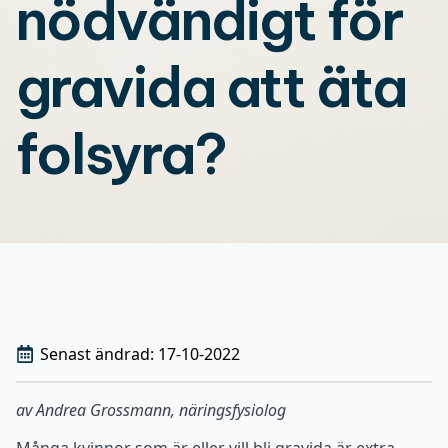
nödvändigt för
gravida att äta
folsyra?
Senast ändrad: 
17-10-2022
av Andrea Grossmann,
näringsfysiolog
Många kvinnor som är eller vill bli gravida är extra