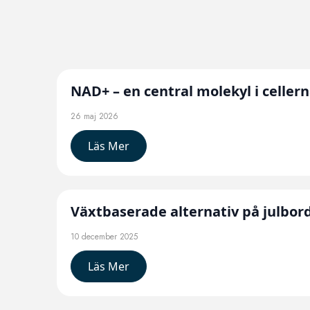
NAD+ – en central molekyl i celler
26 maj 2026
Läs Mer
Växtbaserade alternativ på julbord
10 december 2025
Läs Mer