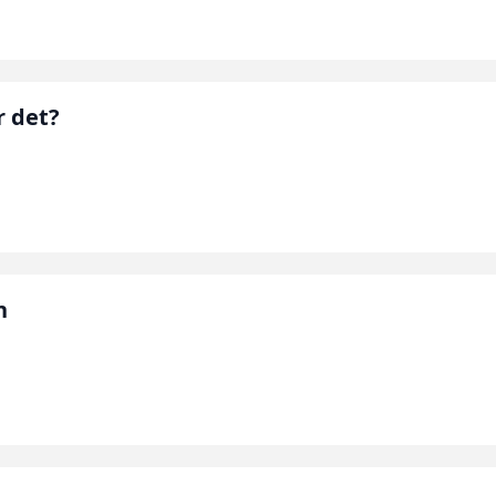
r det?
n