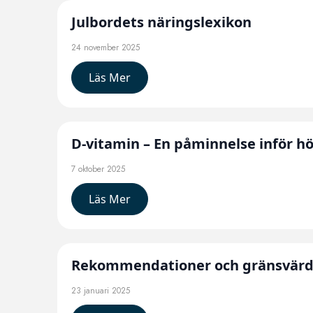
Julbordets näringslexikon
24 november 2025
Läs Mer
D-vitamin – En påminnelse inför h
7 oktober 2025
Läs Mer
Rekommendationer och gränsvär
23 januari 2025